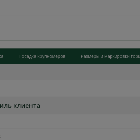
ка
Посадка крупномеров
Размеры и маркировки гор
иль клиента