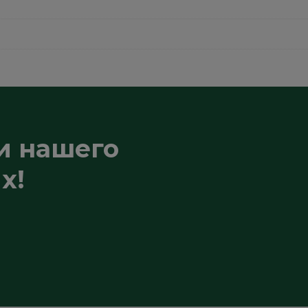
и нашего
х!