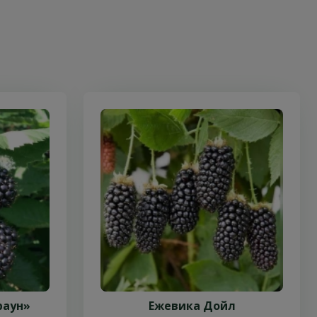
раун»
Ежевика Дойл