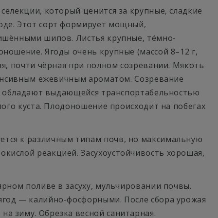
 селекции, который ценится за крупные, сладкие
оде. Этот сорт формирует мощный,
лишёнными шипов. Листья крупные, тёмно-
ношение. Ягоды очень крупные (массой 8–12 г,
яя, почти чёрная при полном созревании. Мякоть
нтенсивным ежевичным ароматом. Созревание
оды обладают выдающейся транспортабельностью
слого куста. Плодоношение происходит на побегах
ется к различным типам почв, но максимальную
окислой реакцией. Засухоустойчивость хорошая,
ярном поливе в засуху, мульчировании почвы.
ягод — калийно-фосфорными. После сбора урожая
на зиму. Обрезка весной санитарная.