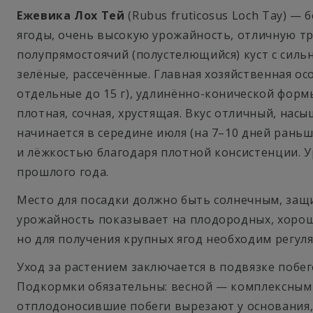
Ежевика Лох Тей
(Rubus fruticosus Loch Tay) 
ягоды, очень высокую урожайность, отличную т
полупрямостоячий (полустелющийся) куст с силь
зелёные, рассечённые. Главная хозяйственная о
отдельные до 15 г), удлинённо-конической форм
плотная, сочная, хрустящая. Вкус отличный, на
начинается в середине июля (на 7–10 дней рань
и лёжкостью благодаря плотной консистенции. Ур
прошлого года.
Место для посадки должно быть солнечным, защ
урожайность показывает на плодородных, хорош
но для получения крупных ягод необходим регул
Уход за растением заключается в подвязке побе
Подкормки обязательны: весной — комплексным 
отплодоносившие побеги вырезают у основания, 