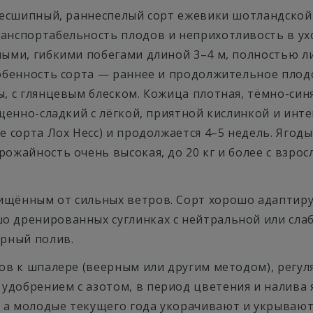
— бесшипный, раннеспелый сорт ежевики шотландской
ранспортабельность плодов и неприхотливость в ух
ными, гибкими побегами длиной 3–4 м, полностью 
собенность сорта — раннее и продолжительное плодо
ы, с глянцевым блеском. Кожица плотная, тёмно-син
сыщенно-сладкий с лёгкой, приятной кислинкой и и
ше сорта Лох Несс) и продолжается 4–5 недель. Яг
ожайность очень высокая, до 20 кг и более с взро
ищённым от сильных ветров. Сорт хорошо адаптиру
о дренированных суглинках с нейтральной или слаб
ярный полив.
гов к шпалере (веерным или другим методом), регул
удобрением с азотом, в период цветения и налива 
а молодые текущего года укорачивают и укрывают 