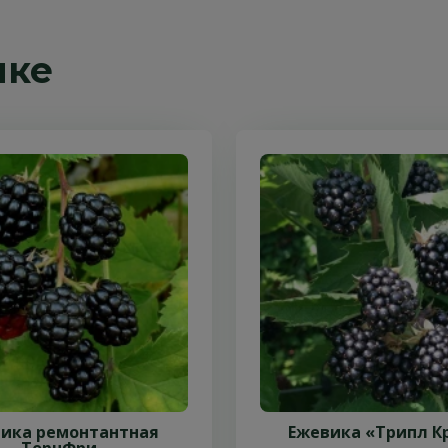
пке
ика ремонтантная
Ежевика «Трипл К
ТорнФри